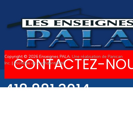
Copyright © 2026 Enseignes PALA.
Une réalisation de Panican
CONTACTEZ-NO
Inc.
|
Politique de confidentialité
418.881.3014
R.B.Q. 8357-3675-0
418.881.3034