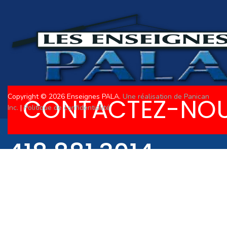
Copyright © 2026 Enseignes PALA.
Une réalisation de Panican
CONTACTEZ-NO
Inc.
|
Politique de confidentialité
418.881.3014
R.B.Q. 8357-3675-0
418.881.3034