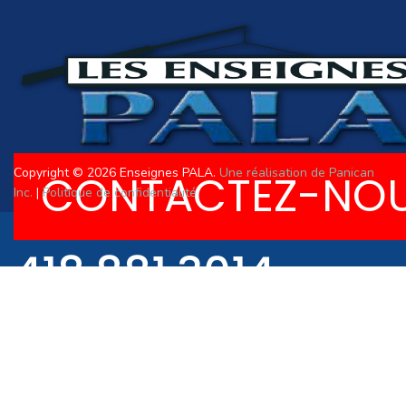
Copyright © 2026 Enseignes PALA.
Une réalisation de Panican
CONTACTEZ-NO
Inc.
|
Politique de confidentialité
418.881.3014
R.B.Q. 8357-3675-0
418.881.3034