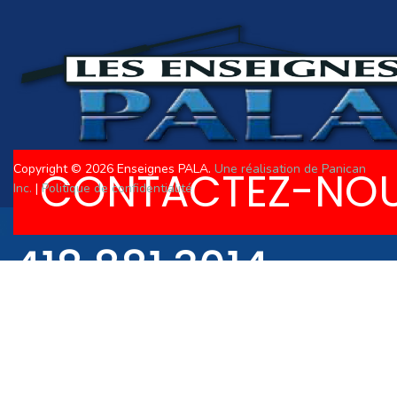
Copyright © 2026 Enseignes PALA.
Une réalisation de Panican
CONTACTEZ-NO
Inc.
|
Politique de confidentialité
418.881.3014
R.B.Q. 8357-3675-0
418.881.3034